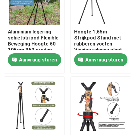
VR-show
Aluminium legering
Hoogte 1,65m
Over ons
schietstripod Flexible
Strijkpod Stand met
Beweging Hoogte 60-
rubberen voeten
105cm 360 graden
Vinnige release plaat
Fabrieksreis
Pan Range
Gevouwen lengte
Aanvraag sturen
Aanvraag sturen
100cm
Kwaliteitscontrole
Contacteer ons
Vraag een offerte aan
Jachtbeugel