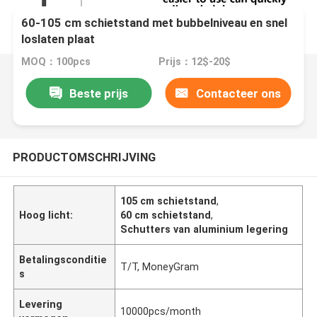
60-105 cm schietstand met bubbelniveau en snel
loslaten plaat
MOQ：100pcs
Prijs：12$-20$
Beste prijs
Contacteer ons
PRODUCTOMSCHRIJVING
105 cm schietstand
,
Hoog licht:
60 cm schietstand
,
Schutters van aluminium legering
Betalingsconditie
T/T, MoneyGram
s
Levering
10000pcs/month