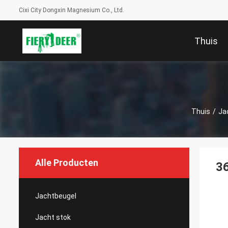
Cixi City Dongxin Magnesium Co., Ltd.
Thuis
Thuis
/
Ja
Alle Producten
36
Jachtbeugel
Jacht stok