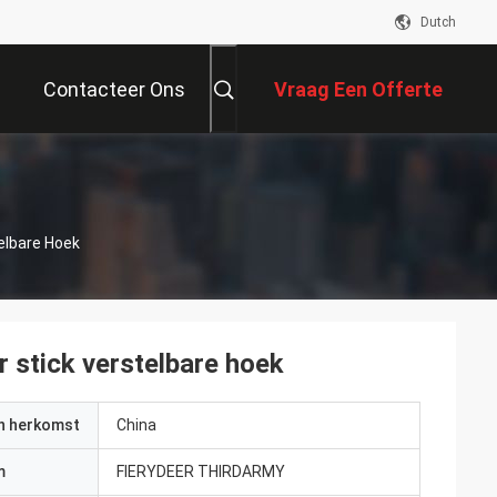
Dutch
Contacteer Ons
Vraag Een Offerte
Aan
elbare Hoek
r stick verstelbare hoek
an herkomst
China
m
FIERYDEER THIRDARMY