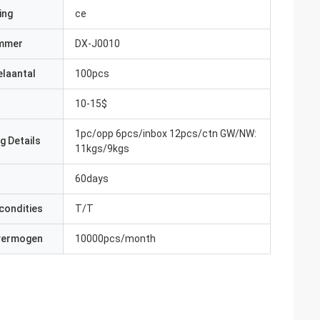
ing
ce
mmer
DX-J0010
elaantal
100pcs
10-15$
1pc/opp 6pcs/inbox 12pcs/ctn GW/NW:
g Details
11kgs/9kgs
60days
condities
T/T
 vermogen
10000pcs/month