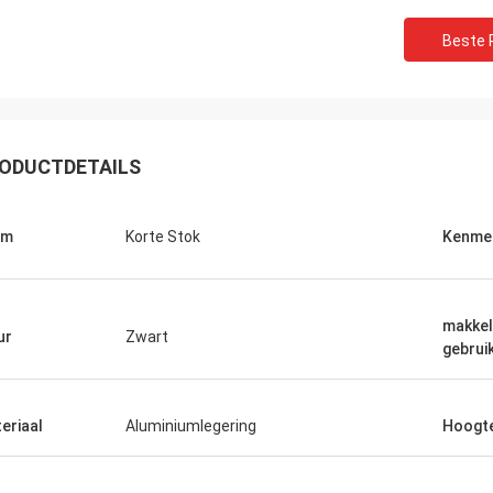
Beste P
ODUCTDETAILS
am
Korte Stok
Kenme
makkeli
ur
Zwart
gebrui
eriaal
Aluminiumlegering
Hoogt