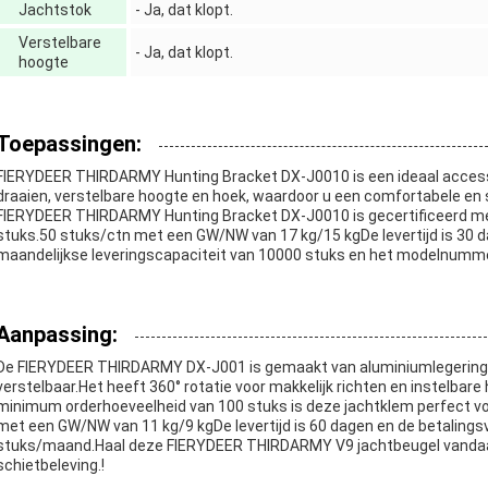
Jachtstok
- Ja, dat klopt.
Verstelbare
- Ja, dat klopt.
hoogte
Toepassingen:
FIERYDEER THIRDARMY Hunting Bracket DX-J0010 is een ideaal accessoi
draaien, verstelbare hoogte en hoek, waardoor u een comfortabele en 
FIERYDEER THIRDARMY Hunting Bracket DX-J0010 is gecertificeerd met
stuks.50 stuks/ctn met een GW/NW van 17 kg/15 kgDe levertijd is 30 d
maandelijkse leveringscapaciteit van 10000 stuks en het modelnumm
Aanpassing:
De FIERYDEER THIRDARMY DX-J001 is gemaakt van aluminiumlegering m
verstelbaar.Het heeft 360° rotatie voor makkelijk richten en instelb
minimum orderhoeveelheid van 100 stuks is deze jachtklem perfect voo
met een GW/NW van 11 kg/9 kgDe levertijd is 60 dagen en de betalingsv
stuks/maand.Haal deze FIERYDEER THIRDARMY V9 jachtbeugel vandaag
schietbeleving.!