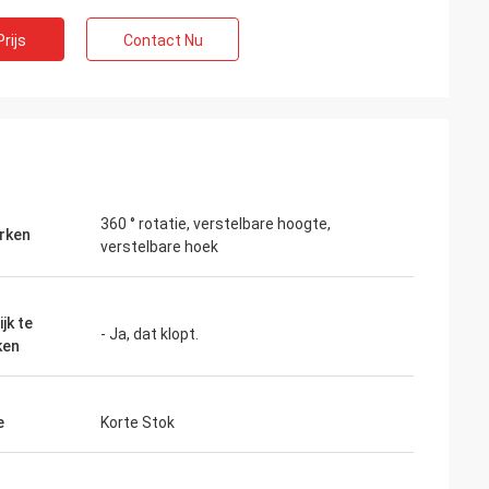
rijs
Contact Nu
360 ° rotatie, verstelbare hoogte,
rken
verstelbare hoek
jk te
- Ja, dat klopt.
ken
e
Korte Stok