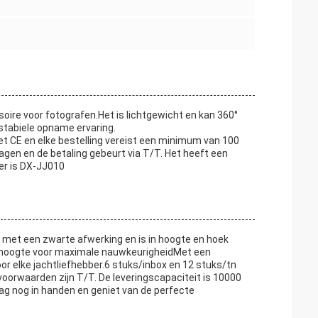
re voor fotografen.Het is lichtgewicht en kan 360°
stabiele opname ervaring.
 CE en elke bestelling vereist een minimum van 100
agen en de betaling gebeurt via T/T. Het heeft een
er is DX-JJ010
et een zwarte afwerking en is in hoogte en hoek
are hoogte voor maximale nauwkeurigheidMet een
r elke jachtliefhebber.6 stuks/inbox en 12 stuks/tn
oorwaarden zijn T/T. De leveringscapaciteit is 10000
 nog in handen en geniet van de perfecte