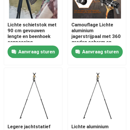
VR-show
Lichte schietstok met
Camouflage Lichte
90 cm gevouwen
aluminium
Over ons
lengte en beenhoek
jagerstrijpaal met 360
aanpassing
graden scherm en
ergonomisch ontwerp
Aanvraag sturen
Aanvraag sturen
Fabrieksreis
Kwaliteitscontrole
Contacteer ons
Vraag een offerte aan
Legere jachtstatief
Lichte aluminium
Jachtbeugel