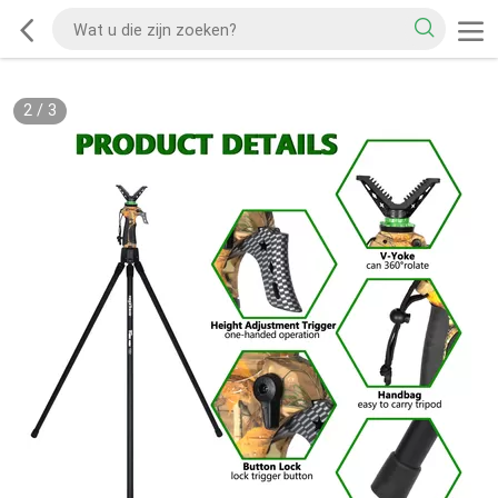
2
/
3