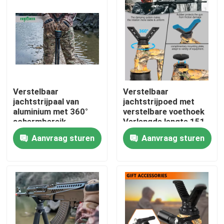
Verstelbaar
Verstelbaar
jachtstrijpaal van
jachtstrijpoed met
aluminium met 360°
verstelbare voethoek
schermbereik
Verlengde lengte 151
cm
Aanvraag sturen
Aanvraag sturen
Thuis
Producten
Videos