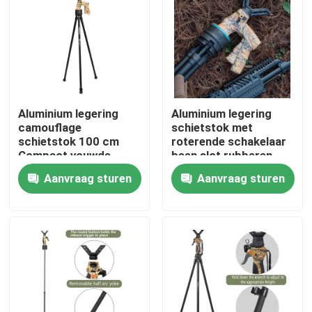
Aluminium legering
Aluminium legering
camouflage
schietstok met
schietstok 100 cm
roterende schakelaar
Compact vouwde
been slot rubberen
lengte roterende
voeten en 20 kg
Aanvraag sturen
Aanvraag sturen
schakelaar been
laadvermogen
sloten
Thuis
Producten
Videos