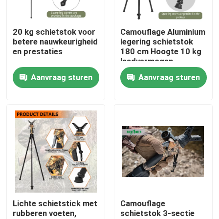
VR-show
20 kg schietstok voor
Camouflage Aluminium
betere nauwkeurigheid
legering schietstok
en prestaties
180 cm Hoogte 10 kg
Over ons
laadvermogen
Aanvraag sturen
Aanvraag sturen
Fabrieksreis
Kwaliteitscontrole
Contacteer ons
Vraag een offerte aan
Lichte schietstick met
Camouflage
rubberen voeten,
schietstok 3-sectie
Jachtbeugel