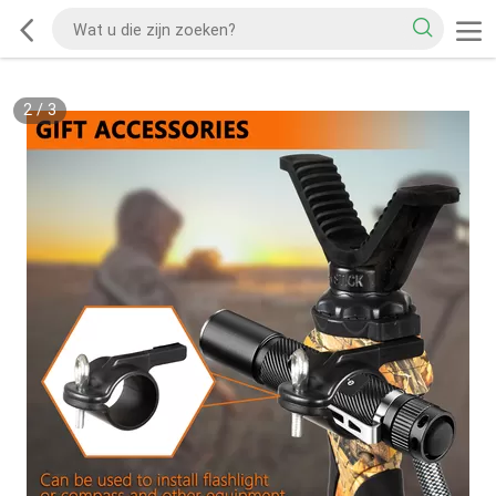
2
/
3